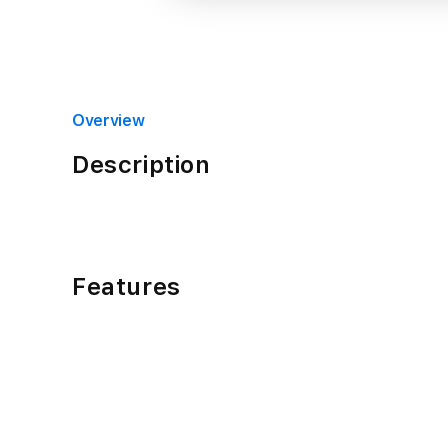
Overview
Description
Features