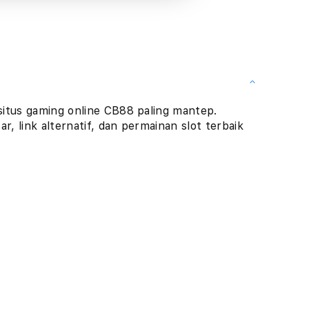
tus gaming online CB88 paling mantep.
, link alternatif, dan permainan slot terbaik