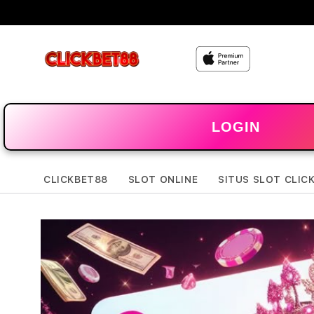
Skip to
content
LOGIN
CLICKBET88
SLOT ONLINE
SITUS SLOT CLIC
Skip to
product
information