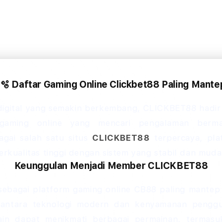
 Daftar Gaming Online Clickbet88 Paling Mante
digital yang semakin berkembang, CLICKBET88 hadir s
 gaming online yang mencari pengalaman berma
gai salah satu situs
CLICKBET88
terpercaya, pla
rkualitas tinggi dengan sistem yang stabil dan muda
Keunggulan Menjadi Member CLICKBET88
sebagai platform gaming online CB88 paling mantep
 antara teknologi modern dan kenyamanan penggu
ain dapat menikmati berbagai permainan, termas