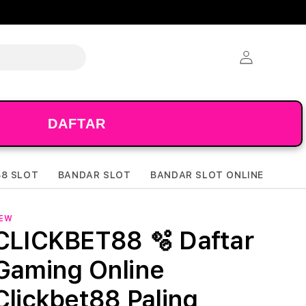
Log in
DAFTAR
88 SLOT
BANDAR SLOT
BANDAR SLOT ONLINE
EW
CLICKBET88 🫧 Daftar
Gaming Online
Clickbet88 Paling