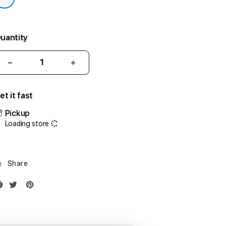
uantity
Decrease
Increase
quantity
quantity
for
for
et it fast
iPhone
iPhone
17
17
Pickup
Air
Air
Loading store
1TB
1TB
Silver
Silver
Share