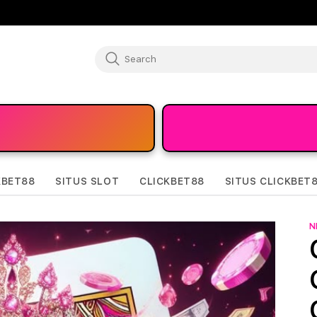
KBET88
SITUS SLOT
CLICKBET88
SITUS CLICKBET
N