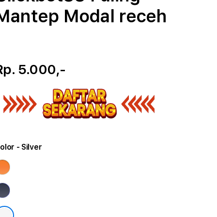
Mantep Modal receh
Rp. 5.000,-
olor
- Silver